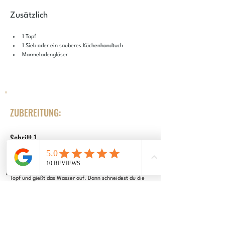
Zusätzlich
1 Topf
1 Sieb oder ein sauberes Küchenhandtuch
Marmeladengläser
ZUBEREITUNG:
Schritt 1
Sammle die frischen Fichtenspitzen und reinige sie unter 
kaltem Wasser. Dann gibst du die Fichtenspitzen in den 
Topf und gießt das Wasser auf. Dann schneidest du die 
Zitronen in Scheiben oder Spalten und gibst diese hinzu. 
Koche das Ganze abgedeckt für ca. 10 bis 12 Minuten. 
Dann lässt du alles für einen Tag abgedeckt ziehen.