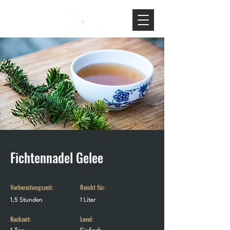
< Zurück
Fichtennadel Gelee
Vorbereitungszeit:
Reicht für:
1,5 Stunden
1 Liter
Kochzeit:
Level: