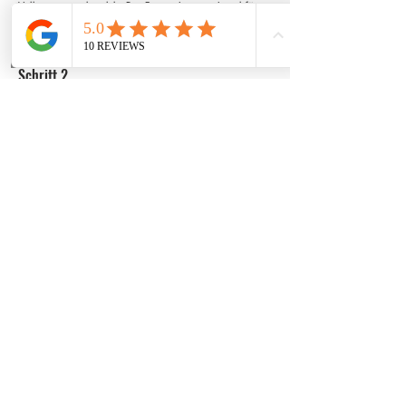
Vollautomaten handelt. Das Rezept ist erst einmal für 
Filterkaffee geschrieben, da dieser am meisten 
verwendet wird.
Schritt 2
Sobald der Kaffee gebrüht ist, gib die Butter und das 
Haselnuss Mus dazu. Je nach Geschmack, kann auch 
etwas Rohrzucker dazugegeben werden. Waldhonig 
wäre eine Option, jedoch ist Zucker in diesem Fall die 
Wahl.
Schritt 3
Verrühre alles miteinander, bis Butter, Mus und ggf. 
Zucker sich aufgelöst haben. Auf der Oberfläche des 
Kaffees werden nun kleine Fettäuglein sichtbar, was 
jedoch nicht schlimm ist.
Zurück
Weiter