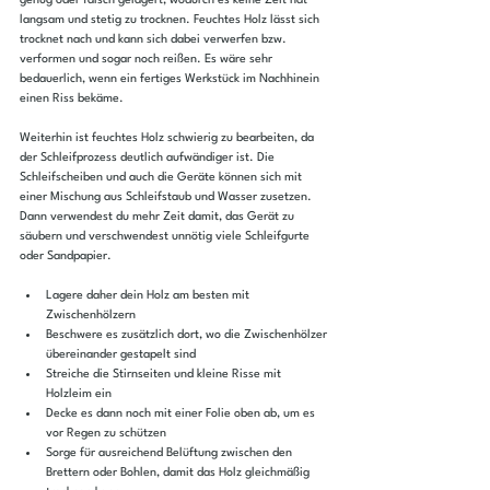
genug oder falsch gelagert, wodurch es keine Zeit hat 
langsam und stetig zu trocknen. Feuchtes Holz lässt sich 
trocknet nach und kann sich dabei verwerfen bzw. 
verformen und sogar noch reißen. Es wäre sehr 
bedauerlich, wenn ein fertiges Werkstück im Nachhinein 
einen Riss bekäme.
Weiterhin ist feuchtes Holz schwierig zu bearbeiten, da 
der Schleifprozess deutlich aufwändiger ist. Die 
Schleifscheiben und auch die Geräte können sich mit 
einer Mischung aus Schleifstaub und Wasser zusetzen. 
Dann verwendest du mehr Zeit damit, das Gerät zu 
säubern und verschwendest unnötig viele Schleifgurte 
oder Sandpapier.
Lagere daher dein Holz am besten mit 
Zwischenhölzern
Beschwere es zusätzlich dort, wo die Zwischenhölzer 
übereinander gestapelt sind
Streiche die Stirnseiten und kleine Risse mit 
Holzleim ein
Decke es dann noch mit einer Folie oben ab, um es 
vor Regen zu schützen
Sorge für ausreichend Belüftung zwischen den 
Brettern oder Bohlen, damit das Holz gleichmäßig 