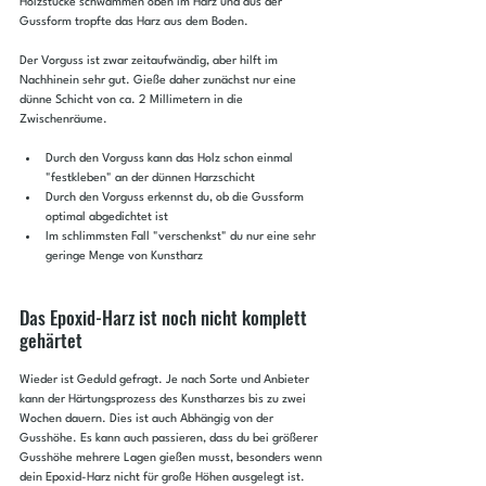
Holzstücke schwammen oben im Harz und aus der 
Gussform tropfte das Harz aus dem Boden.
Der Vorguss ist zwar zeitaufwändig, aber hilft im 
Nachhinein sehr gut. Gieße daher zunächst nur eine 
dünne Schicht von ca. 2 Millimetern in die 
Zwischenräume.
Durch den Vorguss kann das Holz schon einmal 
"festkleben" an der dünnen Harzschicht
Durch den Vorguss erkennst du, ob die Gussform 
optimal abgedichtet ist
Im schlimmsten Fall "verschenkst" du nur eine sehr 
geringe Menge von Kunstharz
Das Epoxid-Harz ist noch nicht komplett 
gehärtet
Wieder ist Geduld gefragt. Je nach Sorte und Anbieter 
kann der Härtungsprozess des Kunstharzes bis zu zwei 
Wochen dauern. Dies ist auch Abhängig von der 
Gusshöhe. Es kann auch passieren, dass du bei größerer 
Gusshöhe mehrere Lagen gießen musst, besonders wenn 
dein Epoxid-Harz nicht für große Höhen ausgelegt ist.