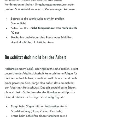
Schleifen entwickelt sich bereits Hitze und in 
Kombination mit hohen Umgebungstemperaturen oder 
prallem Sonnenlicht kann es zu Verformungen kommen.
Bearbeite die Werkstücke nicht im prallen 
Sonnenlicht
Setze das Harz 
nicht Temperaturen von mehr als 25 
°C
 aus
Mache hin und wieder eine Pause vom Schleifen, 
damit das Material abkühlen kann
Du schützt dich nicht bei der Arbeit
Holzarbeit macht Spaß, aber hat auch seine Tücken. Nicht 
ausreichende Arbeitssicherheit kann schlimme Folgen für 
die Gesundheit haben, sowohl schnell als auch erst nach 
einer gewissen Zeit. Sorge also dafür, dass du dich bei 
der Arbeit mit Holz schützt. Das gilt sowohl beim Sägen, 
als auch beim Schleifen oder der Handhabe mit Epoxid-
Harz, da dieses im flüssigen Zustand giftig ist.
Trage beim Sägen mit der Kettensäge stehts 
Schutzkleidung (Hose, Visier, Hörschutz)
Trage beim Schleifen einen Hörschutz sowie 