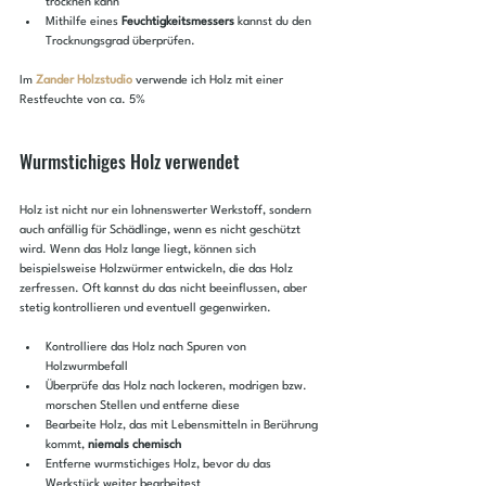
trocknen kann
Mithilfe eines 
Feuchtigkeitsmessers
 kannst du den 
Trocknungsgrad überprüfen. 
Im 
Zander Holzstudio
 verwende ich Holz mit einer 
Restfeuchte von ca. 5%
Wurmstichiges Holz verwendet
Holz ist nicht nur ein lohnenswerter Werkstoff, sondern 
auch anfällig für Schädlinge, wenn es nicht geschützt 
wird. Wenn das Holz lange liegt, können sich 
beispielsweise Holzwürmer entwickeln, die das Holz 
zerfressen. Oft kannst du das nicht beeinflussen, aber 
stetig kontrollieren und eventuell gegenwirken.
Kontrolliere das Holz nach Spuren von 
Holzwurmbefall
Überprüfe das Holz nach lockeren, modrigen bzw. 
morschen Stellen und entferne diese
Bearbeite Holz, das mit Lebensmitteln in Berührung 
kommt, 
niemals chemisch
Entferne wurmstichiges Holz, bevor du das 
Werkstück weiter bearbeitest