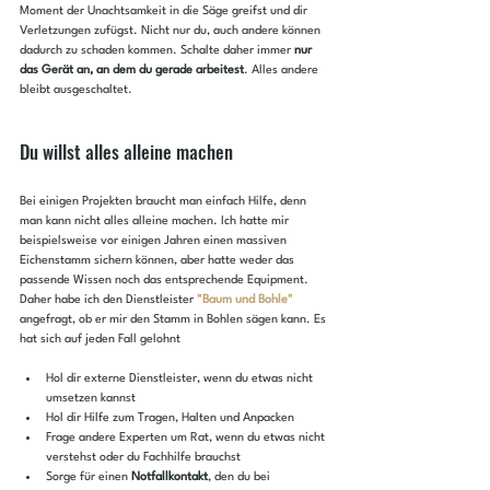
Moment der Unachtsamkeit in die Säge greifst und dir 
Verletzungen zufügst. Nicht nur du, auch andere können 
dadurch zu schaden kommen. Schalte daher immer 
nur 
das Gerät an, an dem du gerade arbeitest
. Alles andere 
bleibt ausgeschaltet.
Du willst alles alleine machen
Bei einigen Projekten braucht man einfach Hilfe, denn 
man kann nicht alles alleine machen. Ich hatte mir 
beispielsweise vor einigen Jahren einen massiven 
Eichenstamm sichern können, aber hatte weder das 
passende Wissen noch das entsprechende Equipment. 
Daher habe ich den Dienstleister 
"Baum und Bohle"
angefragt, ob er mir den Stamm in Bohlen sägen kann. Es 
hat sich auf jeden Fall gelohnt
Hol dir externe Dienstleister, wenn du etwas nicht 
umsetzen kannst
Hol dir Hilfe zum Tragen, Halten und Anpacken
Frage andere Experten um Rat, wenn du etwas nicht 
verstehst oder du Fachhilfe brauchst
Sorge für einen 
Notfallkontakt
, den du bei 