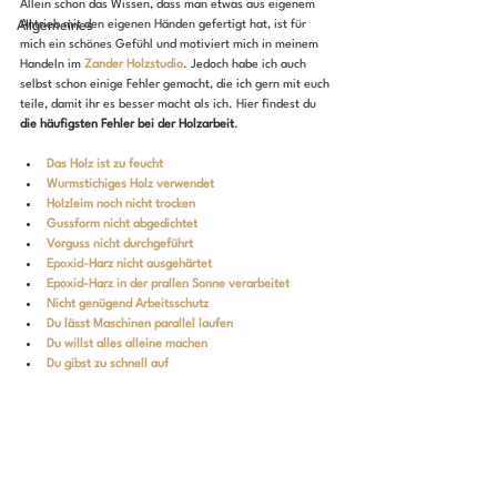
Allein schon das Wissen, dass man etwas aus eigenem 
Allgemeines
Antrieb mit den eigenen Händen gefertigt hat, ist für 
mich ein schönes Gefühl und motiviert mich in meinem 
Handeln im 
Zander Holzstudio
. Jedoch habe ich auch 
selbst schon einige Fehler gemacht, die ich gern mit euch 
teile, damit ihr es besser macht als ich. Hier findest du 
die häufigsten Fehler bei der Holzarbeit
.
Das Holz ist zu feucht
Wurmstichiges Holz verwendet
Holzleim noch nicht trocken
Gussform nicht abgedichtet
Vorguss nicht durchgeführt
Epoxid-Harz nicht ausgehärtet
Epoxid-Harz in der prallen Sonne verarbeitet
Nicht genügend Arbeitsschutz
Du lässt Maschinen parallel laufen
Du willst alles alleine machen
Du gibst zu schnell auf