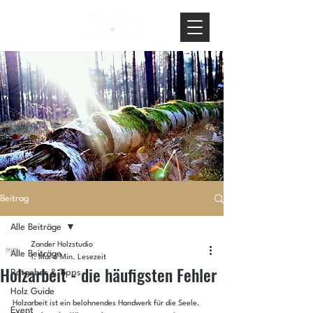
Beitrag
Alle Beiträge
Zander Holzstudio
Alle Beiträge
1. Mai
6 Min. Lesezeit
Holzarbeit - die häufigsten Fehler
Ratgeber & Tipps
Holz Guide
Holzarbeit ist ein belohnendes Handwerk für die Seele. 
Event