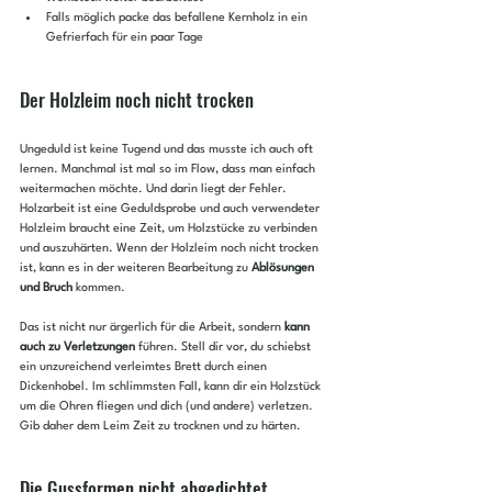
Falls möglich packe das befallene Kernholz in ein 
Gefrierfach für ein paar Tage
Der Holzleim noch nicht trocken
Ungeduld ist keine Tugend und das musste ich auch oft 
lernen. Manchmal ist mal so im Flow, dass man einfach 
weitermachen möchte. Und darin liegt der Fehler. 
Holzarbeit ist eine Geduldsprobe und auch verwendeter 
Holzleim braucht eine Zeit, um Holzstücke zu verbinden 
und auszuhärten. Wenn der Holzleim noch nicht trocken 
ist, kann es in der weiteren Bearbeitung zu 
Ablösungen 
und Bruch
 kommen.
Das ist nicht nur ärgerlich für die Arbeit, sondern 
kann 
auch zu Verletzungen
 führen. Stell dir vor, du schiebst 
ein unzureichend verleimtes Brett durch einen 
Dickenhobel. Im schlimmsten Fall, kann dir ein Holzstück 
um die Ohren fliegen und dich (und andere) verletzen. 
Gib daher dem Leim Zeit zu trocknen und zu härten.
Die Gussformen nicht abgedichtet