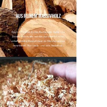
AUS REINEM MASSIVHOLZ
Egal ob Kirsche, Eiche, Buche oder Apfel - im
Zander Holzstudio werden nur absolut reine,
unbehandelte Massivhölzer zu Räucherspänen
verarbeitet. Nur Laub- und kein Nadelholz.