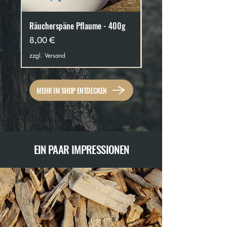
Räucherspäne Pflaume - 400g
Räucherspäne Esche - 4
Preis
Preis
8,00 €
8,00 €
zzgl. Versand
zzgl. Versand
MEHR IM SHOP ENTDECKEN
EIN PAAR IMPRESSIONEN