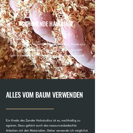
SCHONENDE HANDHABE
Die Kettensäge verwendet nur Bio-Öl auf Rapsbasis
und nach dem Sägen werden die Späne ein Jahr
getrocknet und von Hand vermischt, gewogen und
verpackt.
ALLES VOM BAUM VERWENDEN
Ein Kredo des Zander Holzstudios ist es, nachhaltig zu
agieren. Dazu gehört auch das ressourcenbedachte
Arbeiten mit den Materialien. Daher verwende ich möglichst