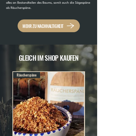
alles an Bestandteilen des Baums, somit auch die Sägespäne
als Räucherspäne.
MEHR ZU NACHHALTIGKEIT
GLEICH IM SHOP KAUFEN
Räucherspäne
Räucherspäne