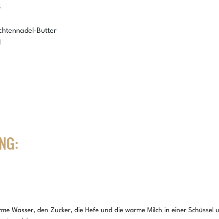
5
chtennadel-Butter
M
NG:
e Wasser, den Zucker, die Hefe und die warme Milch in einer Schüssel u