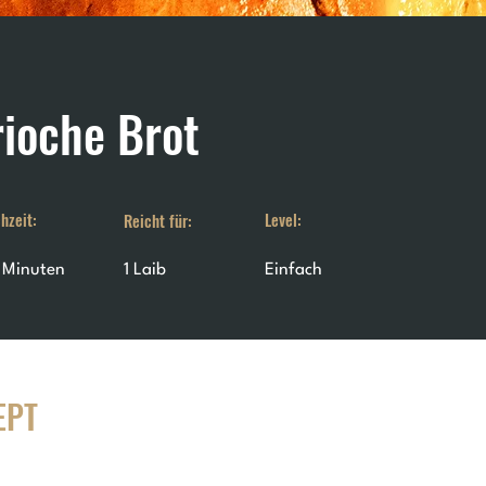
rioche Brot
hzeit:
Level:
Reicht für:
 Minuten
1 Laib
Einfach
EPT