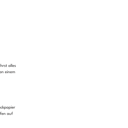
 
rst alles 
an einem 
ckpapier 
fen auf 