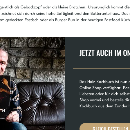
gentlich als Gebäckzopf oder als kleine Brötchen. Ursprünglich kommt di
zeichnet sich durch seine hohe Saftigkeit und den Butteranteil aus. Das
dem gedeckten Esstisch oder als Burger Bun in der heutigen Fastfood Küch
JETZT AUCH IM O
Das Holz-Kochbuch ist nun 
Online Shop verfügbar. Pas
Liebsten oder für dich selb
Shop vorbei und bestelle dir
Kochbuch aus dem Zander H
GLEICH BESTELLEN