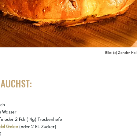
Bild: (c) Zander Ho
RAUCHST:
lch
s Wasser
fe oder 2 Pck (14g) Trockenhefe
del Gelee
 (oder 2 EL Zucker)
0