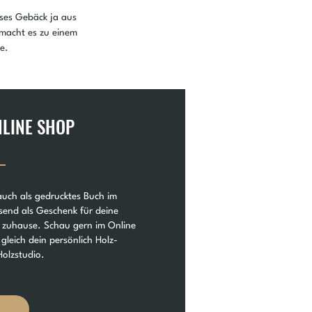
eses Gebäck ja aus 
 macht es zu einem 
e.
NLINE SHOP
auch als gedrucktes Buch im
send als Geschenk für deine
st zuhause. Schau gern im Online
 gleich dein persönlich Holz-
olzstudio.