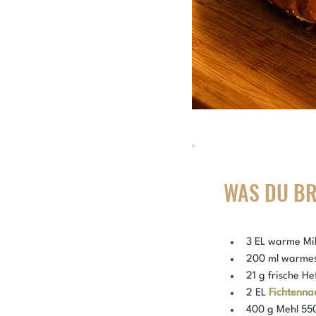
WAS DU B
3 EL warme Mi
200 ml warme
21 g frische He
2 EL 
Fichtenna
400 g Mehl 55