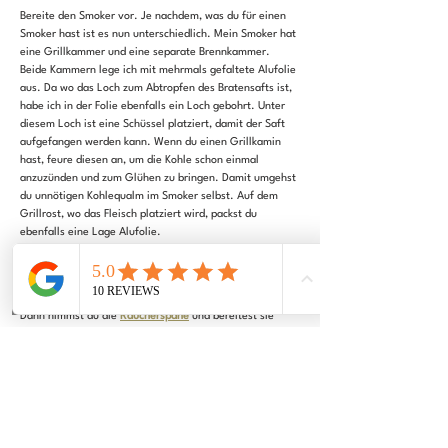
Bereite den Smoker vor. Je nachdem, was du für einen 
Smoker hast ist es nun unterschiedlich. Mein Smoker hat 
eine Grillkammer und eine separate Brennkammer. 
Beide Kammern lege ich mit mehrmals gefaltete Alufolie 
aus. Da wo das Loch zum Abtropfen des Bratensafts ist, 
habe ich in der Folie ebenfalls ein Loch gebohrt. Unter 
diesem Loch ist eine Schüssel platziert, damit der Saft 
aufgefangen werden kann. Wenn du einen Grillkamin 
hast, feure diesen an, um die Kohle schon einmal 
anzuzünden und zum Glühen zu bringen. Damit umgehst 
du unnötigen Kohlequalm im Smoker selbst. Auf dem 
Grillrost, wo das Fleisch platziert wird, packst du 
ebenfalls eine Lage Alufolie.
Schritt 6
Dann nimmst du die 
Räucherspäne
 und bereitest sie 
entsprechend der Anleitung vor. Manchmal muss man 
sie vorher etwas wässern. Die Späne tust du dann in 
Päckchen aus Alufolie oder eine spezielle Aluschale. 
Dann stichst du mit einem Messer oder einer Gabel 
kleine Löcher hinein. Wichtig ist, dass die Späne dicht 
zusammengedrückt sind, damit sie schwelen und 
rauchen, statt im Smoker zu brennen.