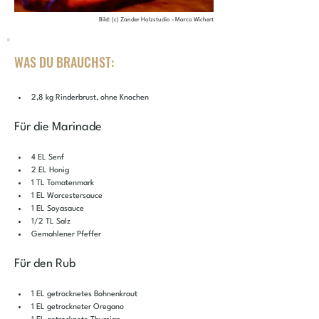
Bild: (c) Zander Holzstudio - Marco Wichert
WAS DU BRAUCHST:
2,8 kg Rinderbrust, ohne Knochen
Für die Marinade
4 EL Senf
2 EL Honig
1 TL Tomatenmark
1 EL Worcestersauce
1 EL Soyasauce
1/2 TL Salz
Gemahlener Pfeffer
Für den Rub
1 EL getrocknetes Bohnenkraut
1 EL getrockneter Oregano