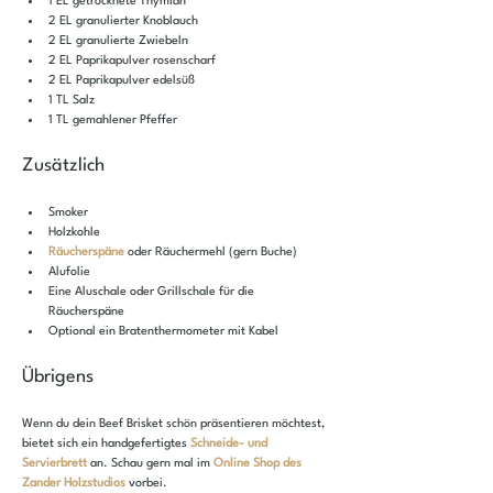
1 EL getrocknete Thymian
2 EL granulierter Knoblauch
2 EL granulierte Zwiebeln
2 EL Paprikapulver rosenscharf
2 EL Paprikapulver edelsüß
1 TL Salz
1 TL gemahlener Pfeffer
Zusätzlich
Smoker
Holzkohle
Räucherspäne
 oder Räuchermehl (gern Buche)
Alufolie
Eine Aluschale oder Grillschale für die 
Räucherspäne
Optional ein Bratenthermometer mit Kabel
Übrigens
Wenn du dein Beef Brisket schön präsentieren möchtest, 
bietet sich ein handgefertigtes 
Schneide- und 
Servierbrett
 an. Schau gern mal im
Online Shop des 
Zander Holzstudios
vorbei.