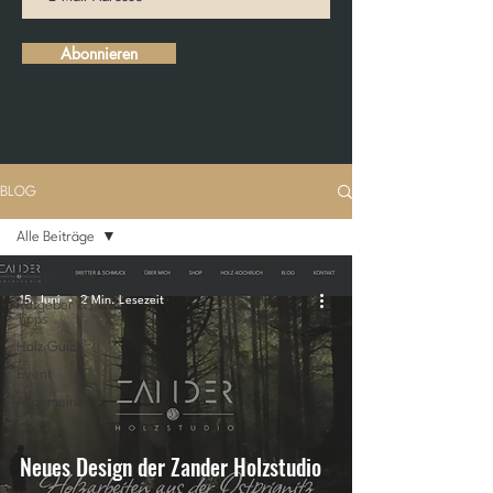
Abonnieren
BLOG
Alle Beiträge
Alle Beiträge
15. Juni
2 Min. Lesezeit
Ratgeber &
Tipps
Holz Guide
Event
Allgemeines
Neues Design der Zander Holzstudio