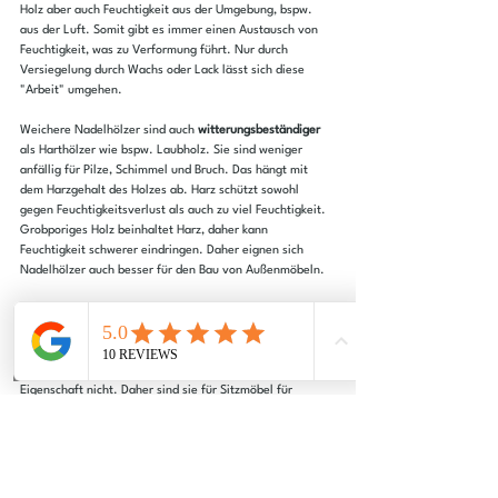
Holz aber auch Feuchtigkeit aus der Umgebung, bspw. 
aus der Luft. Somit gibt es immer einen Austausch von 
Feuchtigkeit, was zu Verformung führt. Nur durch 
Versiegelung durch Wachs oder Lack lässt sich diese 
"Arbeit" umgehen.
Weichere Nadelhölzer sind auch 
witterungsbeständiger
als Harthölzer wie bspw. Laubholz. Sie sind weniger 
anfällig für Pilze, Schimmel und Bruch. Das hängt mit 
dem Harzgehalt des Holzes ab. Harz schützt sowohl 
gegen Feuchtigkeitsverlust als auch zu viel Feuchtigkeit. 
Grobporiges Holz beinhaltet Harz, daher kann 
Feuchtigkeit schwerer eindringen. Daher eignen sich 
Nadelhölzer auch besser für den Bau von Außenmöbeln.
Weiterhin sind weichere Hölzer in der Trocknung weniger 
anfällig. Harzholz neigt dazu, bei der Trocknung zu 
splitten und sich zu verziehen. Besonders wenn die 
Trocknung schnell erfolgt. Weichere Hölzer haben diese 
Eigenschaft nicht. Daher sind sie für Sitzmöbel für 
draußen besser geeignet und lassen sich auch schneller 
verarbeiten, weil sie zum Trocknen weniger Zeit 
benötigen.