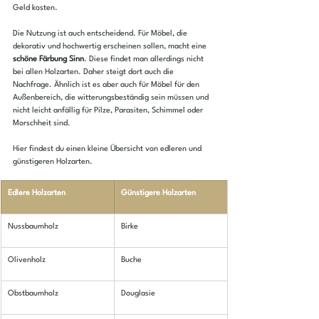
Geld kosten.
Die Nutzung ist auch entscheidend. Für Möbel, die 
dekorativ und hochwertig erscheinen sollen, macht eine 
schöne Färbung Sinn
. Diese findet man allerdings nicht 
bei allen Holzarten. Daher steigt dort auch die 
Nachfrage. Ähnlich ist es aber auch für Möbel für den 
Außenbereich, die witterungsbeständig sein müssen und 
nicht leicht anfällig für Pilze, Parasiten, Schimmel oder 
Morschheit sind.
Hier findest du einen kleine Übersicht von edleren und 
günstigeren Holzarten.
​Edlere Holzarten
Günstigere Holzarten
​Nussbaumholz
​Birke
Olivenholz
Buche
Obstbaumholz
Douglasie