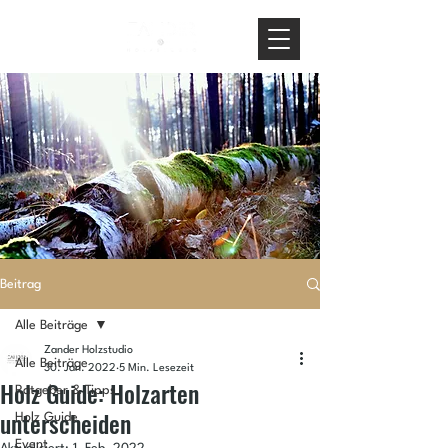
Beitrag
Alle Beiträge
Zander Holzstudio
Alle Beiträge
30. Jan. 2022
5 Min. Lesezeit
Holz Guide: Holzarten
Ratgeber & Tipps
unterscheiden
Holz Guide
Event