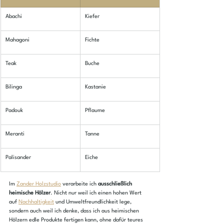
​Abachi
​Kiefer
​Mahagoni
Fichte
​Teak
Buche
Bilinga
​Kastanie
​Padouk
​Pflaume
​Meranti
​Tanne
​Palisander
​Eiche
Im 
Zander Holzstudio
 verarbeite ich 
ausschließlich 
heimische Hölzer
. Nicht nur weil ich einen hohen Wert 
auf 
Nachhaltigkeit
 und Umweltfreundlichkeit lege, 
sondern auch weil ich denke, dass ich aus heimischen 
Hölzern edle Produkte fertigen kann, ohne dafür teures 