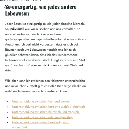
Aktualisiert:
1. Feb. 2022
So einzigartig, wie jedes andere 
Allgemeines
Lebewesen
Jeder Baum ist einzigartig so wie jeder einzelne Mensch. 
So 
individuell
 wie wir aussehen und uns verhalten, so 
unterscheiden sich auch Bäume in ihren 
gattungsspezifischen Eigenschaften aber ebenso in ihrem 
Aussehen. Ich darf nicht vergessen, dass es sich bei 
Bäumen auch um Lebewesen handelt und ich mich 
glücklich schätzen kann, dass ich das wunderschöne 
Naturmaterial verarbeiten darf. Klingt zwar wie ein Zitat 
von "Pocahontas" aber es steckt dennoch viel Wahrheit 
drin. 
Wie aber kann ich zwischen den Holzarten unterscheiden 
und in welcher Vielfalt gibt es Holz? Hier zeige ich dir, an 
welchen Kriterien man sich orientieren kann.
Unterscheidung zwischen hell und dunkel
Unterscheidung zwischen hart und weich / elastisch
Unterscheidung zwischen heimisch und tropisch 
Unterscheidung zwischen edel und günstig 
Unterscheidung zwischen beständig und 
unbeständig