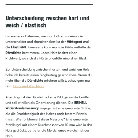
Unterscheidung zwischen hart und 
weich / elastisch
Ein weiteres Kriterium, wie man Hölzer voneinander 
unterscheidet und charakterisiert ist der 
Härtegrad und 
die Elastizität
. Einerseits kann man die Härte mithilfe der 
Därrdichte
 bestimmen. Jedes Holz besitzt einen 
Richtwert, wo sich die Härte ungefähr einordnen lässt. 
Zur Unterscheidung zwischen hartem und weichem Holz 
habe ich bereits einen Blogbeitrag geschrieben. Wenn du 
mehr über die 
Därrdichte
 erfahren willst, schau gern mal 
rein: 
Hart- und Weichholz
Allerdings ist die Därrdichte keine ISO genormte Größe 
und soll wirklich als Orientierung dienen. Die 
BRINELL 
Widerstandsmessung
 hingegen ist eine genormte Größe, 
die die Druckfestigkeit des Holzes nach festem Prinzip 
misst. Wie funktioniert diese Messung? Eine genormte 
Stahlkugel mit einem Durchmesser von 10 mm wird in das 
Holz gedrückt. Je tiefer die Mulde, umso weicher ist das 
Holz.