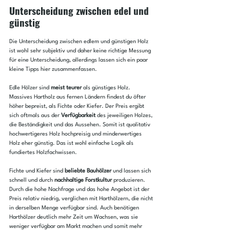
Unterscheidung zwischen edel und 
günstig
Die Unterscheidung zwischen edlem und günstigen Holz 
ist wohl sehr subjektiv und daher keine richtige Messung 
für eine Unterscheidung, allerdings lassen sich ein paar 
kleine Tipps hier zusammenfassen.
Edle Hölzer sind 
meist teurer
 als günstiges Holz. 
Massives Hartholz aus fernen Ländern findest du öfter 
höher bepreist, als Fichte oder Kiefer. Der Preis ergibt 
sich oftmals aus der 
Verfügbarkeit
 des jeweiligen Holzes, 
die Beständigkeit und das Aussehen. Somit ist qualitativ 
hochwertigeres Holz hochpreisig und minderwertiges 
Holz eher günstig. Das ist wohl einfache Logik als 
fundiertes Holzfachwissen. 
Fichte und Kiefer sind 
beliebte Bauhölzer
 und lassen sich 
schnell und durch 
nachhaltige Forstkultur
 produzieren. 
Durch die hohe Nachfrage und das hohe Angebot ist der 
Preis relativ niedrig, verglichen mit Harthölzern, die nicht 
in derselben Menge verfügbar sind. Auch benötigen 
Harthölzer deutlich mehr Zeit um Wachsen, was sie 
weniger verfügbar am Markt machen und somit mehr 