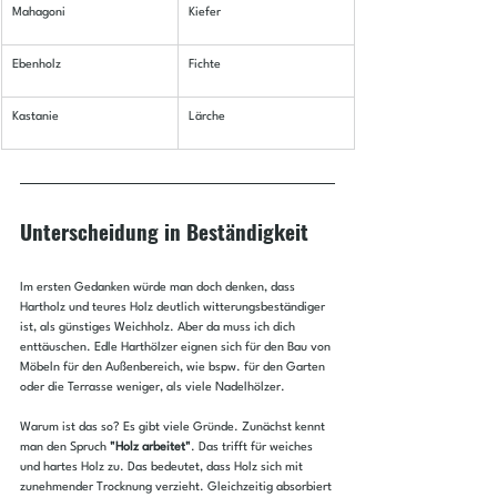
Mahagoni
Kiefer
Ebenholz
Fichte
Kastanie
Lärche
Unterscheidung in Beständigkeit
Im ersten Gedanken würde man doch denken, dass 
Hartholz und teures Holz deutlich witterungsbeständiger 
ist, als günstiges Weichholz. Aber da muss ich dich 
enttäuschen. Edle Harthölzer eignen sich für den Bau von 
Möbeln für den Außenbereich, wie bspw. für den Garten 
oder die Terrasse weniger, als viele Nadelhölzer.
Warum ist das so? Es gibt viele Gründe. Zunächst kennt 
man den Spruch 
"Holz arbeitet"
. Das trifft für weiches 
und hartes Holz zu. Das bedeutet, dass Holz sich mit 
zunehmender Trocknung verzieht. Gleichzeitig absorbiert 