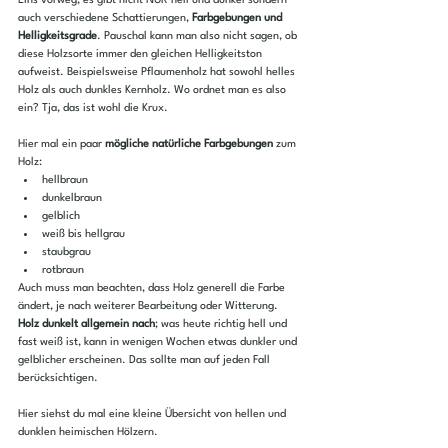
Eins vorweg, es gibt nicht NUR hell und dunkel sondern 
auch verschiedene Schattierungen, 
Farbgebungen und 
Helligkeitsgrade
. Pauschal kann man also nicht sagen, ob 
diese Holzsorte immer den gleichen Helligkeitston 
aufweist. Beispielsweise Pflaumenholz hat sowohl helles 
Holz als auch dunkles Kernholz. Wo ordnet man es also 
ein? Tja, das ist wohl die Krux.
Hier mal ein paar 
mögliche natürliche Farbgebungen
 zum 
Holz:
hellbraun
dunkelbraun
gelblich
weiß bis hellgrau
staubgrau
rotbraun
Auch muss man beachten, dass Holz generell die Farbe 
ändert, je nach weiterer Bearbeitung oder Witterung. 
Holz dunkelt allgemein nach
; was heute richtig hell und 
fast weiß ist, kann in wenigen Wochen etwas dunkler und 
gelblicher erscheinen. Das sollte man auf jeden Fall 
berücksichtigen.
Hier siehst du mal eine kleine Übersicht von hellen und 
dunklen heimischen Hölzern.