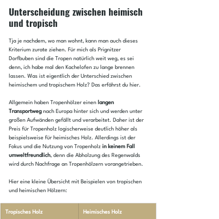
Unterscheidung zwischen heimisch 
und tropisch
Tja je nachdem, wo man wohnt, kann man auch dieses 
Kriterium zurate ziehen. Für mich als Prignitzer 
Dorfbuben sind die Tropen natürlich weit weg, es sei 
denn, ich habe mal den Kachelofen zu lange brennen 
lassen. Was ist eigentlich der Unterschied zwischen 
heimischem und tropischem Holz? Das erfährst du hier.
Allgemein haben Tropenhölzer einen 
langen 
Transportweg
 nach Europa hinter sich und werden unter 
großen Aufwänden gefällt und verarbeitet. Daher ist der 
Preis für Tropenholz logischerweise deutlich höher als 
beispielsweise für heimisches Holz. Allerdings ist der 
Fokus und die Nutzung von Tropenholz 
in keinem Fall 
umweltfreundlich
, denn die Abholzung des Regenwalds 
wird durch Nachfrage an Tropenhölzern vorangetrieben.
Hier eine kleine Übersicht mit Beispielen von tropischen 
und heimischen Hölzern:
​Tropisches Holz
Heimisches Holz