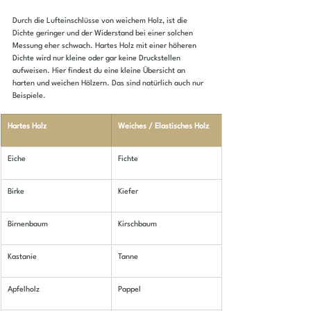
Durch die Lufteinschlüsse von weichem Holz, ist die 
Dichte geringer und der Widerstand bei einer solchen 
Messung eher schwach. Hartes Holz mit einer höheren 
Dichte wird nur kleine oder gar keine Druckstellen 
aufweisen. Hier findest du eine kleine Übersicht an 
harten und weichen Hölzern. Das sind natürlich auch nur 
Beispiele.
​Hartes Holz
Weiches / Elastisches Holz
​Eiche
Fichte
Birke
Kiefer
Birnenbaum
Kirschbaum
Kastanie
Tanne
Apfelholz
Pappel