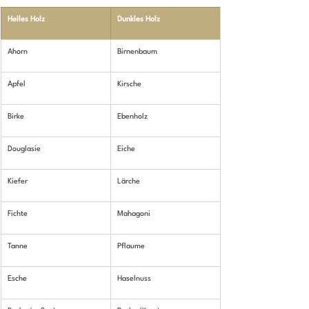
Helles Holz
Dunkles Holz
Ahorn
Birnenbaum
Apfel
Kirsche
Birke
Ebenholz
​Douglasie
Eiche
Kiefer
Lärche
Fichte
Mahagoni
Tanne
Pflaume
Esche
​Haselnuss