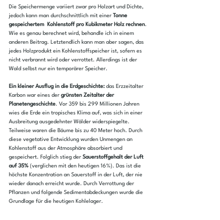
Die Speichermenge variiert zwar pro Holzart und Dichte, 
jedoch kann man durchschnittlich mit einer 
Tonne 
gespeichertem  Kohlenstoff pro Kubikmeter Holz rechnen
. 
Wie es genau berechnet wird, behandle ich in einem 
anderen Beitrag. Letztendlich kann man aber sagen, das 
jedes Holzprodukt ein Kohlenstoffspeicher ist, sofern es 
nicht verbrannt wird oder verrottet. Allerdings ist der 
Wald selbst nur ein temporärer Speicher.
Ein kleiner Ausflug in die Erdgeschichte:
 das Erzzeitalter 
Karbon war eines der 
grünsten Zeitalter der 
Planetengeschichte
. Vor 359 bis 299 Millionen Jahren 
wies die Erde ein tropisches Klima auf, was sich in einer 
Ausbreitung ausgedehnter Wälder widerspiegelte. 
Teilweise waren die Bäume bis zu 40 Meter hoch. Durch 
diese vegetative Entwicklung wurden Unmengen an 
Kohlenstoff aus der Atmosphäre absorbiert und 
gespeichert. Folglich stieg der 
Sauerstoffgehalt der Luft 
auf 35% 
(verglichen mit den heutigen 16%). Das ist die 
höchste Konzentration an Sauerstoff in der Luft, der nie 
wieder danach erreicht wurde. Durch Verrottung der 
Pflanzen und folgende Sedimentabdeckungen wurde die 
Grundlage für die heutigen Kohlelager.