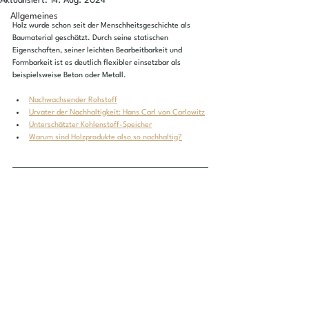
Aktualisiert:
14. Aug. 2024
Allgemeines
Holz wurde schon seit der Menschheitsgeschichte als 
Baumaterial geschätzt. Durch seine statischen 
Eigenschaften, seiner leichten Bearbeitbarkeit und 
Formbarkeit ist es deutlich flexibler einsetzbar als 
beispielsweise Beton oder Metall.
Nachwachsender Rohstoff
Urvater der Nachhaltigkeit: Hans Carl von Carlowitz
Unterschätzter Kohlenstoff-Speicher
Warum sind Holzprodukte also so nachhaltig?