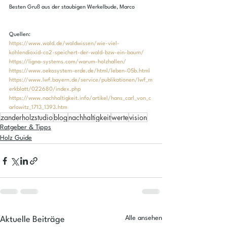
Besten Gruß aus der staubigen Werkelbude, Marco
Quellen:
https://www.wald.de/waldwissen/wie-viel-
kohlendioxid-co2-speichert-der-wald-bzw-ein-baum/
https://ligna-systems.com/warum-holzhallen/
https://www.oekosystem-erde.de/html/leben-05b.html
https://www.lwf.bayern.de/service/publikationen/lwf_m
erkblatt/022680/index.php
https://www.nachhaltigkeit.info/artikel/hans_carl_von_c
arlowitz_1713_1393.htm
zanderholzstudio
blog
nachhaltigkeit
werte
vision
Ratgeber & Tipps
Holz Guide
Alle ansehen
Aktuelle Beiträge