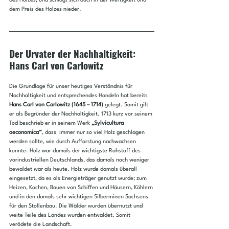
des Holzes, und schlägt sich auch in der Wertigkeit und 
dem Preis des Holzes nieder.
Der Urvater der Nachhaltigkeit: 
Hans Carl von Carlowitz
Die Grundlage für unser heutiges Verständnis für 
Nachhaltigkeit und entsprechendes Handeln hat bereits 
Hans Carl von Carlowitz (1645 – 1714)
 gelegt. Somit gilt 
er als Begründer der Nachhaltigkeit. 1713 kurz vor seinem 
Tod beschrieb er in seinem Werk 
„Sylvicultura 
oeconomica“
, dass  immer nur so viel Holz geschlagen 
werden sollte, wie durch Aufforstung nachwachsen 
konnte. Holz war damals der wichtigste Rohstoff des 
vorindustriellen Deutschlands, das damals noch weniger 
bewaldet war als heute. Holz wurde damals überall 
eingesetzt, da es als Energieträger genutzt wurde; zum 
Heizen, Kochen, Bauen von Schiffen und Häusern, Köhlern 
und in den damals sehr wichtigen Silberminen Sachsens 
für den Stollenbau. Die Wälder wurden übernutzt und 
weite Teile des Landes wurden entwaldet. Somit 
verödete die Landschaft.